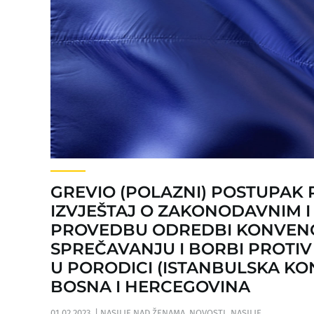
GREVIO (POLAZNI) POSTUPAK
IZVJEŠTAJ O ZAKONODAVNIM 
PROVEDBU ODREDBI KONVENCI
SPREČAVANJU I BORBI PROTIV
U PORODICI (ISTANBULSKA KO
BOSNA I HERCEGOVINA
01.02.2023.
|
NASILJE NAD ŽENAMA
,
NOVOSTI_NASILJE