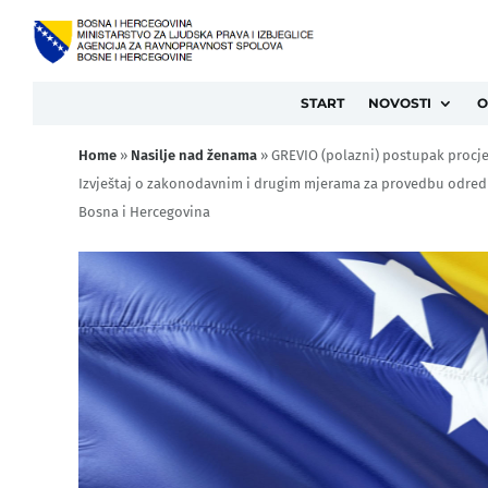
START
NOVOSTI
O
Home
»
Nasilje nad ženama
»
GREVIO (polazni) postupak procj
Izvještaj o zakonodavnim i drugim mjerama za provedbu odredbi 
Bosna i Hercegovina