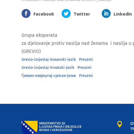
Facebook
Twitter
LinkedIn
Grupa eksperata
za djelovanje protiv nasilja nad ženama i nasilja u 
(GREVIO)
Grevio-izvjestaj-bosanski-jezik
Preuzmi
Grevio-izvjestaj-hrvatski-jezik
Preuzmi
Гревио-извјештај-српски-језик
Preuzmi

D
7